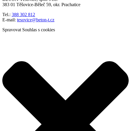
383 01 Těšovice-Běleč 59, okr. Prachatice
Tel.:
388 302 812
E-mail:
tesovice@beton-t.cz
Spravovat Souhlas s cookies