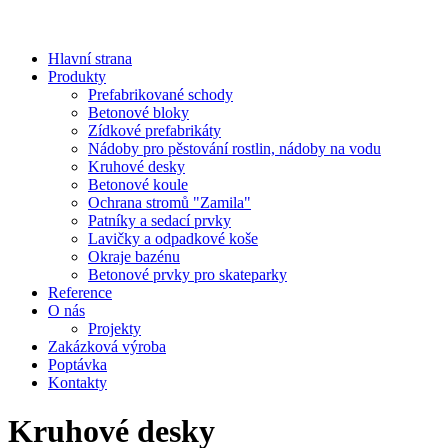
Hlavní strana
Produkty
Prefabrikované schody
Betonové bloky
Zídkové prefabrikáty
Nádoby pro pěstování rostlin, nádoby na vodu
Kruhové desky
Betonové koule
Ochrana stromů "Zamila"
Patníky a sedací prvky
Lavičky a odpadkové koše
Okraje bazénu
Betonové prvky pro skateparky
Reference
O nás
Projekty
Zakázková výroba
Poptávka
Kontakty
Kruhové desky