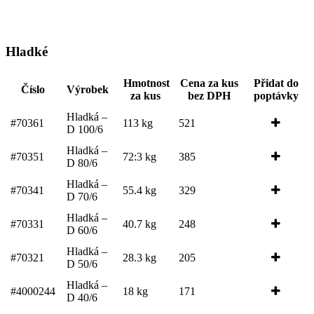
Hladké
Hmotnost
Cena za kus
Přidat do
Číslo
Výrobek
za kus
bez DPH
poptávky
Hladká –
#70361
113 kg
521
D 100/6
Hladká –
#70351
72:3 kg
385
D 80/6
Hladká –
#70341
55.4 kg
329
D 70/6
Hladká –
#70331
40.7 kg
248
D 60/6
Hladká –
#70321
28.3 kg
205
D 50/6
Hladká –
#4000244
18 kg
171
D 40/6