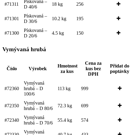
Pískovaná –
#71311
18 kg
256
D 40/6
Pískovaná –
#71301
10.2 kg
195
D 30/6
Pískovaná –
#71300
4.5 kg
150
D 20/6
Vymývaná hrubá
Cena za
Hmotnost
Přidat do
Číslo
Výrobek
kus bez
za kus
poptávky
DPH
Vymývaná
#72360
hrubá – D
113 kg
999
100/6
Vymývaná
#72350
72.3 kg
699
hrubá – D 80/6
Vymývaná
#72340
55.4 kg
574
hrubá – D 70/6
Vymývaná
#72330
40.7 kg
433