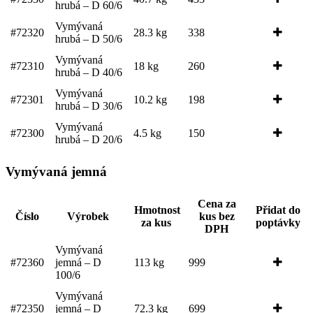
hrubá – D 60/6
Vymývaná
#72320
28.3 kg
338
hrubá – D 50/6
Vymývaná
#72310
18 kg
260
hrubá – D 40/6
Vymývaná
#72301
10.2 kg
198
hrubá – D 30/6
Vymývaná
#72300
4.5 kg
150
hrubá – D 20/6
Vymývaná jemná
Cena za
Hmotnost
Přidat do
Číslo
Výrobek
kus bez
za kus
poptávky
DPH
Vymývaná
#72360
jemná – D
113 kg
999
100/6
Vymývaná
#72350
jemná – D
72.3 kg
699