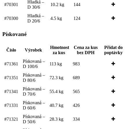
Hladká –
#70301
10.2 kg
144
D 30/6
Hladká –
#70300
4.5 kg
124
D 20/6
Pískované
Hmotnost
Cena za kus
Přidat do
Číslo
Výrobek
za kus
bez DPH
poptávky
Pískovaná –
#71361
113 kg
983
D 100/6
Pískovaná –
#71351
72.3 kg
689
D 80/6
Pískovaná –
#71341
55.4 kg
565
D 70/6
Pískovaná –
#71331
40.7 kg
426
D 60/6
Pískovaná –
#71321
28.3 kg
334
D 50/6