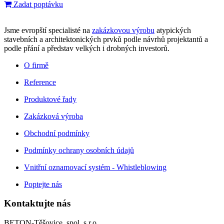
Zadat poptávku
Jsme evropští specialisté na
zakázkovou výrobu
atypických
stavebních a architektonických prvků podle návrhů projektantů a
podle přání a představ velkých i drobných investorů.
O firmě
Reference
Produktové řady
Zakázková výroba
Obchodní podmínky
Podmínky ochrany osobních údajů
Vnitřní oznamovací systém - Whistleblowing
Poptejte nás
Kontaktujte nás
BETON-Těšovice, spol. s r.o.