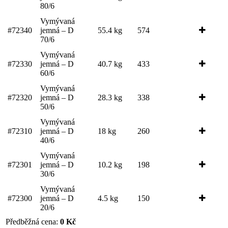
80/6
Vymývaná
#72340
jemná – D
55.4 kg
574
70/6
Vymývaná
#72330
jemná – D
40.7 kg
433
60/6
Vymývaná
#72320
jemná – D
28.3 kg
338
50/6
Vymývaná
#72310
jemná – D
18 kg
260
40/6
Vymývaná
#72301
jemná – D
10.2 kg
198
30/6
Vymývaná
#72300
jemná – D
4.5 kg
150
20/6
Předběžná cena:
0 Kč