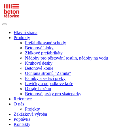
Hlavní strana
Produkty
Prefabrikované schody
Betonové bloky
Zídkové prefabrikáty
Nádoby pro pěstování rostlin, nádoby na vodu
Kruhové desky
Betonové koule
Ochrana stromů "Zamila"
Patníky a sedací prvky
Lavičky a odpadkové koše
Okraje bazénu
Betonové prvky pro skateparky
Reference
O nás
Projekty
Zakázková výroba
Poptávka
Kontakty