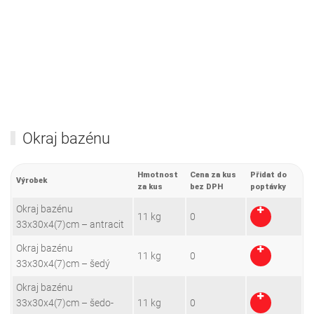
Okraj bazénu
Hmotnost
Cena za kus
Přidat do
Výrobek
za kus
bez DPH
poptávky
Okraj bazénu
11 kg
0
33x30x4(7)cm – antracit
Okraj bazénu
11 kg
0
33x30x4(7)cm – šedý
Okraj bazénu
33x30x4(7)cm – šedo-
11 kg
0