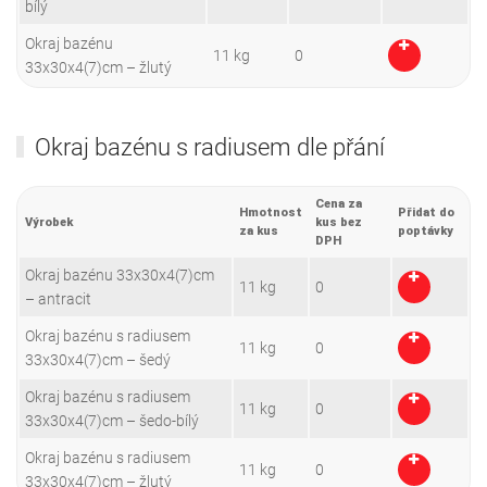
bílý
Okraj bazénu
11 kg
0
33x30x4(7)cm – žlutý
Okraj bazénu s radiusem dle přání
Cena za
Hmotnost
Přidat do
Výrobek
kus bez
za kus
poptávky
DPH
Okraj bazénu 33x30x4(7)cm
11 kg
0
– antracit
Okraj bazénu s radiusem
11 kg
0
33x30x4(7)cm – šedý
Okraj bazénu s radiusem
11 kg
0
33x30x4(7)cm – šedo-bílý
Okraj bazénu s radiusem
11 kg
0
33x30x4(7)cm – žlutý