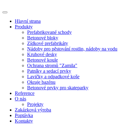
Hlavní strana
Produkty
Prefabrikované schody
Betonové bloky
Zídkové prefabrikáty
Nádoby pro pěstování rostlin, nádoby na vodu
Kruhové desky
Betonové koule
Ochrana stromů "Zamila"
Patníky a sedací prvky
Lavičky a odpadkové koše
Okraje bazénu
Betonové prvky pro skateparky
Reference
O nás
Projekty
Zakázková výroba
Poptávka
Kontakty