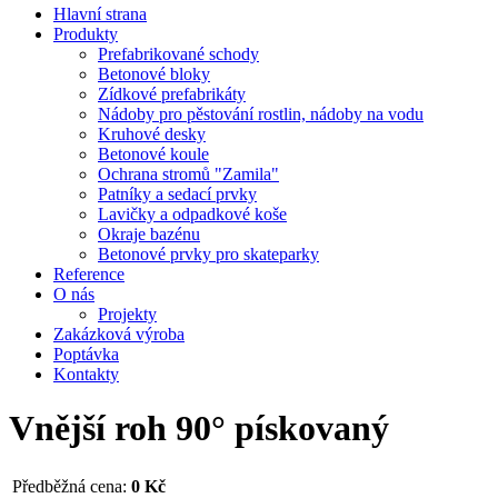
Hlavní strana
Produkty
Prefabrikované schody
Betonové bloky
Zídkové prefabrikáty
Nádoby pro pěstování rostlin, nádoby na vodu
Kruhové desky
Betonové koule
Ochrana stromů "Zamila"
Patníky a sedací prvky
Lavičky a odpadkové koše
Okraje bazénu
Betonové prvky pro skateparky
Reference
O nás
Projekty
Zakázková výroba
Poptávka
Kontakty
Vnější roh 90° pískovaný
Předběžná cena:
0 Kč