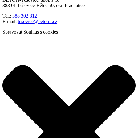
383 01 Těšovice-Běleč 59, okr. Prachatice
Tel.:
388 302 812
E-mail:
tesovice@beton-t.cz
Spravovat Souhlas s cookies