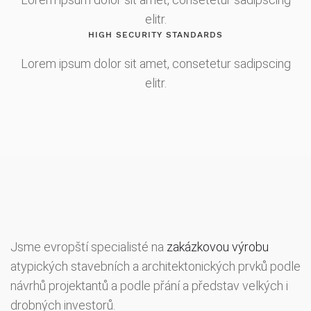
elitr.
HIGH SECURITY STANDARDS
Lorem ipsum dolor sit amet, consetetur sadipscing
elitr.
Jsme evropští specialisté na
zakázkovou výrobu
atypických stavebních a architektonických prvků podle
návrhů projektantů a podle přání a představ velkých i
drobných investorů.