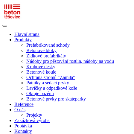
Hlavní strana
Produkty
Prefabrikované schody
Betonové bloky
Zídkové prefabrikáty
Nádoby pro pěstování rostlin, nádoby na vodu
Kruhové desky
Betonové koule
Ochrana stromů "Zamila"
Patníky a sedací prvky
Lavičky a odpadkové koše
Okraje bazénu
Betonové prvky pro skateparky
Reference
O nás
Projekty
Zakázková výroba
Poptávka
Kontakty