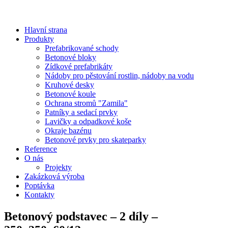
Hlavní strana
Produkty
Prefabrikované schody
Betonové bloky
Zídkové prefabrikáty
Nádoby pro pěstování rostlin, nádoby na vodu
Kruhové desky
Betonové koule
Ochrana stromů "Zamila"
Patníky a sedací prvky
Lavičky a odpadkové koše
Okraje bazénu
Betonové prvky pro skateparky
Reference
O nás
Projekty
Zakázková výroba
Poptávka
Kontakty
Betonový podstavec – 2 díly –