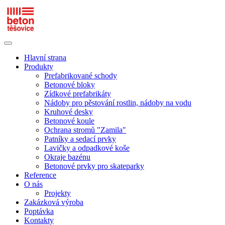
Hlavní strana
Produkty
Prefabrikované schody
Betonové bloky
Zídkové prefabrikáty
Nádoby pro pěstování rostlin, nádoby na vodu
Kruhové desky
Betonové koule
Ochrana stromů "Zamila"
Patníky a sedací prvky
Lavičky a odpadkové koše
Okraje bazénu
Betonové prvky pro skateparky
Reference
O nás
Projekty
Zakázková výroba
Poptávka
Kontakty