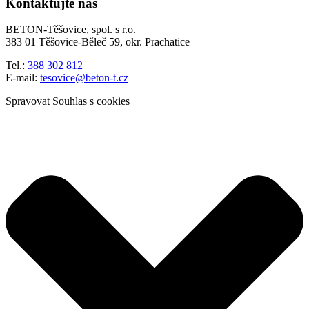
Kontaktujte nás
BETON-Těšovice, spol. s r.o.
383 01 Těšovice-Běleč 59, okr. Prachatice
Tel.:
388 302 812
E-mail:
tesovice@beton-t.cz
Spravovat Souhlas s cookies