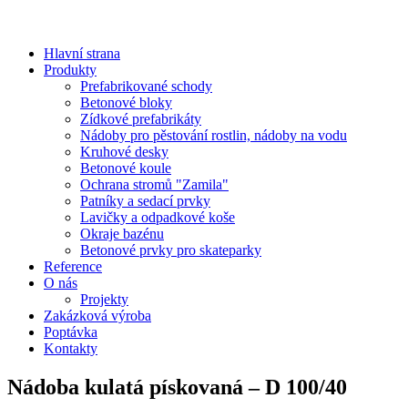
Hlavní strana
Produkty
Prefabrikované schody
Betonové bloky
Zídkové prefabrikáty
Nádoby pro pěstování rostlin, nádoby na vodu
Kruhové desky
Betonové koule
Ochrana stromů "Zamila"
Patníky a sedací prvky
Lavičky a odpadkové koše
Okraje bazénu
Betonové prvky pro skateparky
Reference
O nás
Projekty
Zakázková výroba
Poptávka
Kontakty
Nádoba kulatá pískovaná – D 100/40