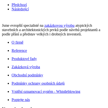
Předchozí
Následující
Jsme evropští specialisté na
zakázkovou výrobu
atypických
stavebních a architektonických prvků podle návrhů projektantů a
podle přání a představ velkých i drobných investorů.
O firmě
Reference
Produktové řady
Zakázková výroba
Obchodní podmínky
Podmínky ochrany osobních údajů
Vnitřní oznamovací systém - Whistleblowing
Poptejte nás