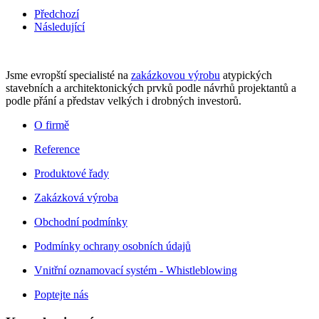
Předchozí
Následující
Jsme evropští specialisté na
zakázkovou výrobu
atypických
stavebních a architektonických prvků podle návrhů projektantů a
podle přání a představ velkých i drobných investorů.
O firmě
Reference
Produktové řady
Zakázková výroba
Obchodní podmínky
Podmínky ochrany osobních údajů
Vnitřní oznamovací systém - Whistleblowing
Poptejte nás