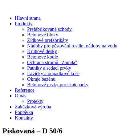
Hlavní strana
Produkty
Prefabrikované schody
Betonové bloky
Zídkové prefabrikáty
Nádoby pro pěstování rostlin, nádoby na vodu
Kruhové desky
Betonové koule
Ochrana stromů "Zamila"
Patníky a sedací prvky
Lavičky a odpadkové koše
Okraje bazénu
Betonové prvky pro skateparky
Reference
O nás
Projekty
Zakázková výroba
Poptávka
Kontakty
Pískovaná – D 50/6