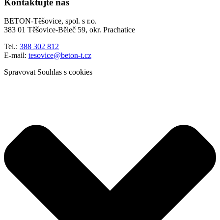
Kontaktujte nás
BETON-Těšovice, spol. s r.o.
383 01 Těšovice-Běleč 59, okr. Prachatice
Tel.:
388 302 812
E-mail:
tesovice@beton-t.cz
Spravovat Souhlas s cookies