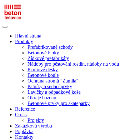
Hlavní strana
Produkty
Prefabrikované schody
Betonové bloky
Zídkové prefabrikáty
Nádoby pro pěstování rostlin, nádoby na vodu
Kruhové desky
Betonové koule
Ochrana stromů "Zamila"
Patníky a sedací prvky
Lavičky a odpadkové koše
Okraje bazénu
Betonové prvky pro skateparky
Reference
O nás
Projekty
Zakázková výroba
Poptávka
Kontakty