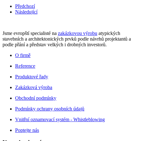
Předchozí
Následující
Jsme evropští specialisté na
zakázkovou výrobu
atypických
stavebních a architektonických prvků podle návrhů projektantů a
podle přání a představ velkých i drobných investorů.
O firmě
Reference
Produktové řady
Zakázková výroba
Obchodní podmínky
Podmínky ochrany osobních údajů
Vnitřní oznamovací systém - Whistleblowing
Poptejte nás