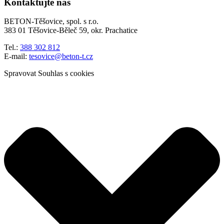
Kontaktujte nás
BETON-Těšovice, spol. s r.o.
383 01 Těšovice-Běleč 59, okr. Prachatice
Tel.:
388 302 812
E-mail:
tesovice@beton-t.cz
Spravovat Souhlas s cookies