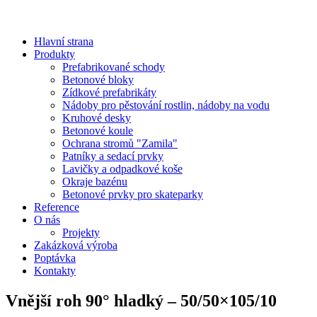
Hlavní strana
Produkty
Prefabrikované schody
Betonové bloky
Zídkové prefabrikáty
Nádoby pro pěstování rostlin, nádoby na vodu
Kruhové desky
Betonové koule
Ochrana stromů "Zamila"
Patníky a sedací prvky
Lavičky a odpadkové koše
Okraje bazénu
Betonové prvky pro skateparky
Reference
O nás
Projekty
Zakázková výroba
Poptávka
Kontakty
Vnější roh 90° hladký – 50/50×105/10