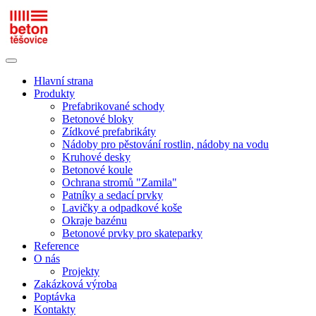
Hlavní strana
Produkty
Prefabrikované schody
Betonové bloky
Zídkové prefabrikáty
Nádoby pro pěstování rostlin, nádoby na vodu
Kruhové desky
Betonové koule
Ochrana stromů "Zamila"
Patníky a sedací prvky
Lavičky a odpadkové koše
Okraje bazénu
Betonové prvky pro skateparky
Reference
O nás
Projekty
Zakázková výroba
Poptávka
Kontakty