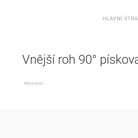
HLAVNÍ STR
Vnější roh 90° písko
PŘEDCHOZÍ