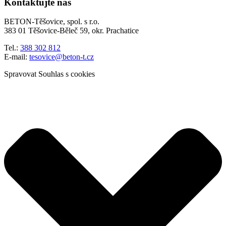
Kontaktujte nás
BETON-Těšovice, spol. s r.o.
383 01 Těšovice-Běleč 59, okr. Prachatice
Tel.:
388 302 812
E-mail:
tesovice@beton-t.cz
Spravovat Souhlas s cookies