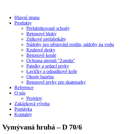
Hlavní strana
Produkty
Prefabrikované schody
Betonové bloky
Zídkové prefabrikáty
Nádoby pro pěstování rostlin, nádoby na vodu
Kruhové desky
Betonové koule
Ochrana stromů "Zamila"
Patníky a sedací prvky
Lavičky a odpadkové koše
Okraje bazénu
Betonové prvky pro skateparky
Reference
O nás
Projekty
Zakázková výroba
Poptávka
Kontakty
Vymývaná hrubá – D 70/6