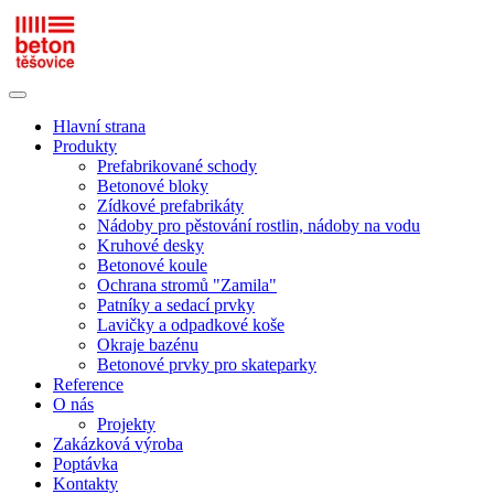
Hlavní strana
Produkty
Prefabrikované schody
Betonové bloky
Zídkové prefabrikáty
Nádoby pro pěstování rostlin, nádoby na vodu
Kruhové desky
Betonové koule
Ochrana stromů "Zamila"
Patníky a sedací prvky
Lavičky a odpadkové koše
Okraje bazénu
Betonové prvky pro skateparky
Reference
O nás
Projekty
Zakázková výroba
Poptávka
Kontakty