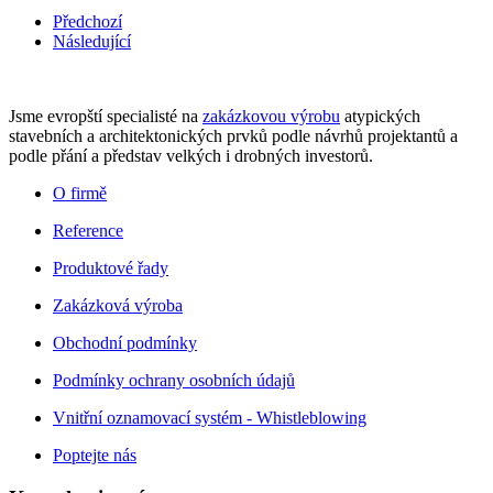
Předchozí
Následující
Jsme evropští specialisté na
zakázkovou výrobu
atypických
stavebních a architektonických prvků podle návrhů projektantů a
podle přání a představ velkých i drobných investorů.
O firmě
Reference
Produktové řady
Zakázková výroba
Obchodní podmínky
Podmínky ochrany osobních údajů
Vnitřní oznamovací systém - Whistleblowing
Poptejte nás